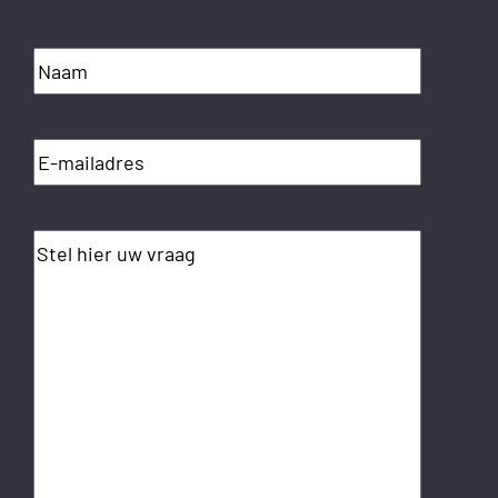
Naam
(Vereist)
E-
mailadres
(Vereist)
Wat
is
uw
vraag?
(Vereist)